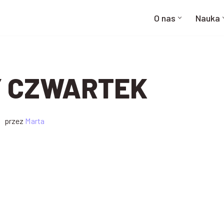
O nas
Nauka
 CZWARTEK
przez
Marta