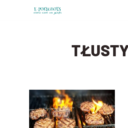
Przejdź
do
treści
TŁUSTY