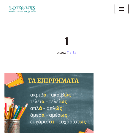
Przejdź
do
treści
1
przez
Marta