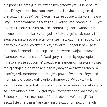
nie pamiętałem tylko, że trzeba być grzecznym. „Quelle heure
est-il?” wypaliłem bez zastanowienia, i chyba dlatego mój
pierwszy francuski rozmówca nie zareagował… Ugryzłem się w
język i spróbowałem jeszcze raz: „Excuse-moi monsieur…”. Tym
razem Francuz zrozumiał, uśmiechnął się i odpowiedział. Na
pewno po francusku. Byłem jednak tak przejęty, zakręcony i
skupiony na właściwej wymowie, że nie zrozumiałem do końca
czy to było w pół do trzeciej czy czwartej – odpaliłem więc z
miejsca, że merci beaucoup i zakończyłem swoją pierwszą
francuską wymianę zdań. Następnym razem było już lepiej.
Inne „pierwsze spotkanie” z językiem francuskim przytrafiło się
mojej przyjaciółce w dość niespotykanych okolicznościach, w
czasie jazdy samochodem. Nagle z powodów niezależnych od
niej musiała dość gwałtownie zahamować. Wtedy w tył jej
samochodu w wjechał z impetem półciężarówka. Okazało się że
za kierownicą siedzi… Algierczyk, który przyjechał do pracy w
Polsce. No i jak tu rozmawiać i dochodzić swoich racji? Na
szczęście ona znała francuski na przyzwoitym poziomie, dla