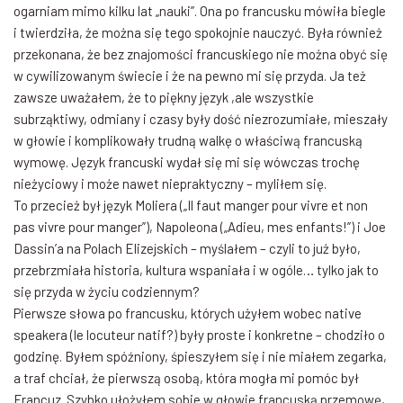
ogarniam mimo kilku lat „nauki”. Ona po francusku mówiła biegle
i twierdziła, że można się tego spokojnie nauczyć. Była również
przekonana, że bez znajomości francuskiego nie można obyć się
w cywilizowanym świecie i że na pewno mi się przyda. Ja też
zawsze uważałem, że to piękny język ,ale wszystkie
subrząktiwy, odmiany i czasy były dość niezrozumiałe, mieszały
w głowie i komplikowały trudną walkę o właściwą francuską
wymowę. Język francuski wydał się mi się wówczas trochę
nieżyciowy i może nawet niepraktyczny – myliłem się.
To przecież był język Moliera („Il faut manger pour vivre et non
pas vivre pour manger”), Napoleona („Adieu, mes enfants!”) i Joe
Dassin’a na Polach Elizejskich – myślałem – czyli to już było,
przebrzmiała historia, kultura wspaniała i w ogóle… tylko jak to
się przyda w życiu codziennym?
Pierwsze słowa po francusku, których użyłem wobec native
speakera (le locuteur natif?) były proste i konkretne – chodziło o
godzinę. Byłem spóźniony, śpieszyłem się i nie miałem zegarka,
a traf chciał, że pierwszą osobą, która mogła mi pomóc był
Francuz. Szybko ułożyłem sobie w głowie francuską przemowę,