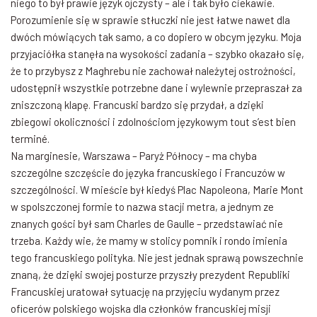
niego to był prawie język ojczysty – ale i tak było ciekawie.
Porozumienie się w sprawie stłuczki nie jest łatwe nawet dla
dwóch mówiących tak samo, a co dopiero w obcym języku. Moja
przyjaciółka stanęła na wysokości zadania – szybko okazało się,
że to przybysz z Maghrebu nie zachował należytej ostrożności,
udostępnił wszystkie potrzebne dane i wylewnie przepraszał za
zniszczoną klapę. Francuski bardzo się przydał, a dzięki
zbiegowi okoliczności i zdolnościom językowym tout s’est bien
terminé.
Na marginesie, Warszawa – Paryż Północy – ma chyba
szczególne szczęście do języka francuskiego i Francuzów w
szczególności. W mieście był kiedyś Plac Napoleona, Marie Mont
w spolszczonej formie to nazwa stacji metra, a jednym ze
znanych gości był sam Charles de Gaulle – przedstawiać nie
trzeba. Każdy wie, że mamy w stolicy pomnik i rondo imienia
tego francuskiego polityka. Nie jest jednak sprawą powszechnie
znaną, że dzięki swojej posturze przyszły prezydent Republiki
Francuskiej uratował sytuację na przyjęciu wydanym przez
oficerów polskiego wojska dla członków francuskiej misji