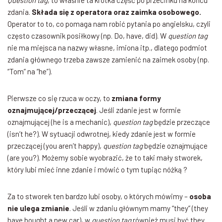
Question tag
, to właśnie ta krótka część po przecinku na końcu
zdania.
Składa się z operatora oraz zaimka osobowego.
Operator to to, co pomaga nam robić pytania po angielsku, czyli
często czasownik posiłkowy (np. Do, have, did). W
question tag
nie ma miejsca na nazwy własne, imiona itp., dlatego podmiot
zdania głównego trzeba zawsze zamienić na zaimek osoby (np.
“Tom” na “he”).
Pierwsze co się rzuca w oczy, to
zmiana formy
oznajmującej/przeczącej
. Jeśli zdanie jest w formie
oznajmującej (he is a mechanic),
question tag
będzie przeczące
(isn’t he?). W sytuacji odwrotnej, kiedy zdanie jest w formie
przeczącej (you aren’t happy),
question tag
będzie oznajmujące
(are you?). Możemy sobie wyobrazić, że to taki mały stworek,
który lubi mieć inne zdanie i mówić o tym tupiąc nóżką ?
Za to stworek ten bardzo lubi osoby, o których mówimy –
osoba
nie ulega zmianie
. Jeśli w zdaniu głównym mamy “they” (they
have bought a new car), w
question tag
również musi być they