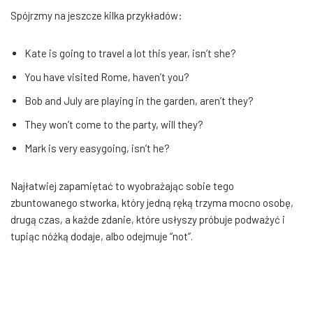
Spójrzmy na jeszcze kilka przykładów:
Kate is going to travel a lot this year, isn’t she?
You have visited Rome, haven’t you?
Bob and July are playing in the garden, aren’t they?
They won’t come to the party, will they?
Mark is very easygoing, isn’t he?
Najłatwiej zapamiętać to wyobrażając sobie tego
zbuntowanego stworka, który jedną ręką trzyma mocno osobę,
drugą czas, a każde zdanie, które usłyszy próbuje podważyć i
tupiąc nóżką dodaje, albo odejmuje “not”.