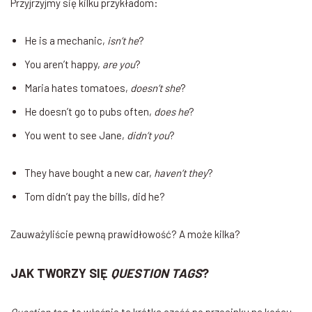
Przyjrzyjmy się kilku przykładom:
He is a mechanic,
isn’t he
?
You aren’t happy,
are you
?
Maria hates tomatoes,
doesn’t she
?
He doesn’t go to pubs often,
does he
?
You went to see Jane,
didn’t you
?
They have bought a new car,
haven’t they
?
Tom didn’t pay the bills, did he?
Zauważyliście pewną prawidłowość? A może kilka?
JAK TWORZY SIĘ
QUESTION TAGS
?