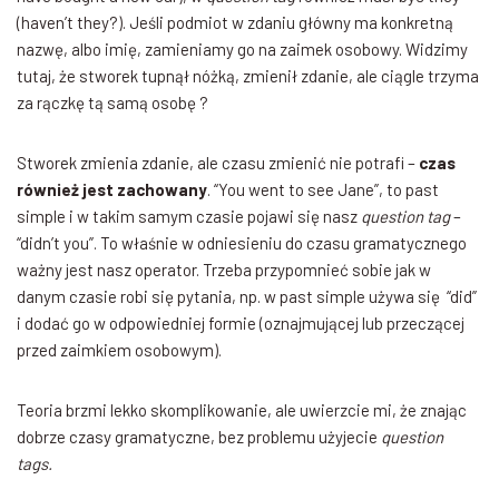
(haven’t they?). Jeśli podmiot w zdaniu główny ma konkretną
nazwę, albo imię, zamieniamy go na zaimek osobowy. Widzimy
tutaj, że stworek tupnął nóżką, zmienił zdanie, ale ciągle trzyma
za rączkę tą samą osobę ?
Stworek zmienia zdanie, ale czasu zmienić nie potrafi –
czas
również jest zachowany
. “You went to see Jane”, to past
simple i w takim samym czasie pojawi się nasz
question tag
–
“didn’t you”. To właśnie w odniesieniu do czasu gramatycznego
ważny jest nasz operator. Trzeba przypomnieć sobie jak w
danym czasie robi się pytania, np. w past simple używa się “did”
i dodać go w odpowiedniej formie (oznajmującej lub przeczącej
przed zaimkiem osobowym).
Teoria brzmi lekko skomplikowanie, ale uwierzcie mi, że znając
dobrze czasy gramatyczne, bez problemu użyjecie
question
tags.