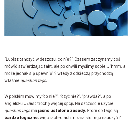
“Lubisz tańczyć w deszczu, co nie?”. Czasem zaczynamy coś
mówić stwierdzając fakt, ale po chwili myślimy sobie… “hmm, a
może jednak się upewnię” ? wtedy z odsieczą przychodzą
właśnie
question tags
.
W polskim mówimy “co nie?”, “czyż nie?”, “prawda?”, a po
angielsku… Jest trochę więcej opcji. Na szczęście użycie
question tags
ma
jasno ustalone zasady
, które do tego są
bardzo logiczne
, więc rach-ciach można się tego nauczyć ?