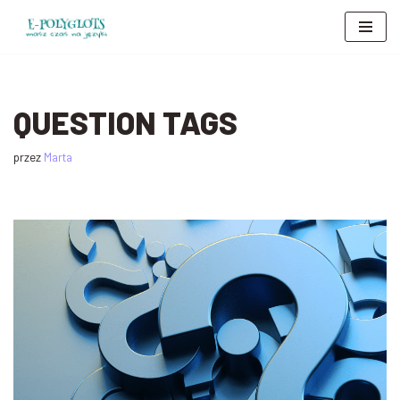
Przejdź
do
treści
QUESTION TAGS
przez
Marta