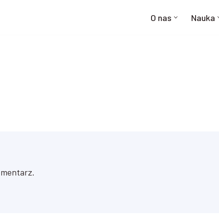
O nas
Nauka
omentarz.