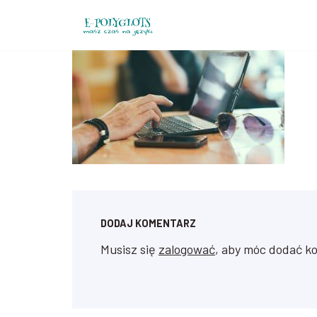
Przejdź
do
treści
DODAJ KOMENTARZ
Musisz się
zalogować
, aby móc dodać k