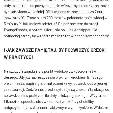
cały rok od rana do późnych godzin wieczornych, lecz zimą może
być zamykana wcześniej. Bilet w jedną stronę kupisz za 7 euro
(powrotny 10). Trasę około 200 metrów pokonasz mniej więcej w
3 minuty ? Jak znaleźć teleferik? Dojedź metrem do stacji
Evangelismos, a potem skieruj się na ulicę Aristippou. Od
północnej strony na wzgórze możesz też wjechać samochodem!
I JAK ZAWSZE PAMIĘTAJ, BY POĆWICZYĆ GRECKI
W PRAKTYCE!
Na szczycie znajduje się punkt widokowy z kościołem św.
Jerzego. Gdy już nacieszysz się pięknym widokiem lśniącego
bielą miasta, napij się aromatycznej kawy lub zjedz coś w jednej
z restauracji. Codzienne, proste sytuacje są znakomitą okazją do
sprawdzenia w praktyce, ile dały ci lekcje greckiego! Wizyta na
Likabetos spodoba się zwłaszcza tym, którzy chcieliby
połączyć pobyt w Atenach z aktywnym wypoczynkiem. Widok ze