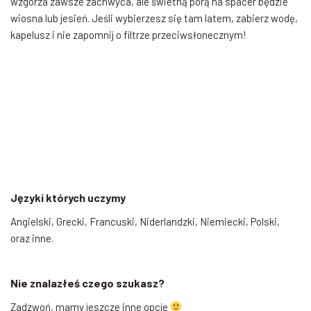
wzgórza zawsze zachwyca, ale świetną porą na spacer będzie
wiosna lub jesień. Jeśli wybierzesz się tam latem, zabierz wodę,
kapelusz i nie zapomnij o filtrze przeciwsłonecznym!
Języki których uczymy
Angielski, Grecki, Francuski, Niderlandzki, Niemiecki, Polski,
oraz inne.
Nie znalazłeś czego szukasz?
Zadzwoń, mamy jeszcze inne opcje