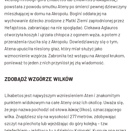
powstała z powodu smutku Ateny po śmierci pewnej dziewczyny
mieszkającej w domu na Akropolu. Bogini oddała jej na
wychowanie dziecko zrodzone z Matki Ziemi zapłodnionej przez
Hefajstosa, zabraniając na nie spoglądać. Ciekawa Aglauros
otworzyła koszyk i ujrzała chłopca z ogonem węża, a potem z
przerażenia rzuciła się z Akropolu. Dowiedziawszy się o tym,
Atena upuściła niesiony głaz, który miał służyć jako
wzmocnienie wzgórza. Zabroniła też wstępu na Akropol krukom,
ponieważ to jeden z nich przyniósł jej złą wiadomość.
ZDOBĄDŹ WZGÓRZE WILKÓW
Likabetos jest najwyższym wzniesieniem Aten i znakomitym
punktem widokowym na całe Ateny oraz ich okolicę. Uważa się,
że jego nazwa pochodzi od słowa
λύκος
(likos), oznaczającego
wilka. Znajdziesz się na wysokości 277 metrów, zdobywając
szczyt na piechotę lub wjeżdżając do góry kolejką – tzw.
teleferikiem – jeżdżącą tu z dzielnicy Kolonaki. Kursuje ona przez