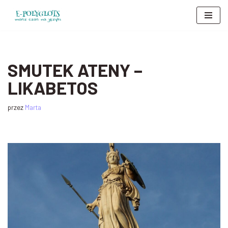
Przejdź
do
treści
SMUTEK ATENY –
LIKABETOS
przez
Marta