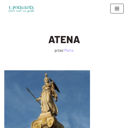
Przejdź
do
treści
ATENA
przez
Marta