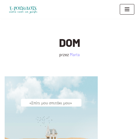
Przejdź
do
treści
DOM
przez
Marta