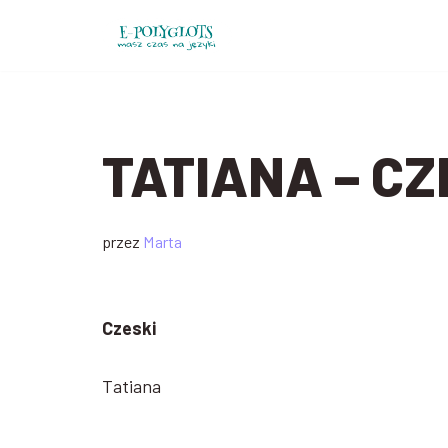
Przejdź
do
treści
TATIANA – CZ
przez
Marta
Czeski
Tatiana