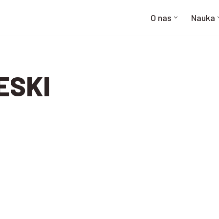
O nas
Nauka
ESKI