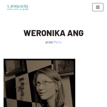
Przejdź
do
treści
WERONIKA ANG
przez
Marta