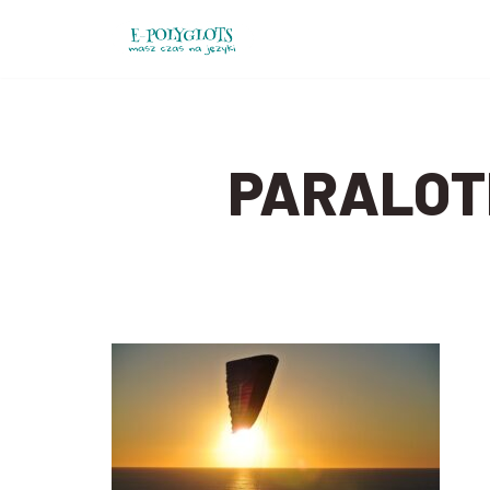
Przejdź
do
treści
PARALOT