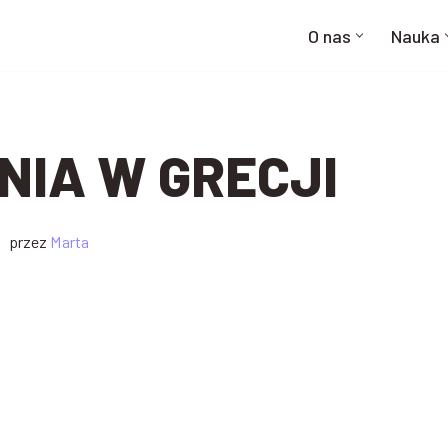
O nas
Nauka
NIA W GRECJI
przez
Marta