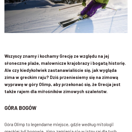
Wszyscy znamy i kochamy Grecję ze względu na jej
słoneczne plaże, malownicze krajobrazy i bogatą historię.
Ale czy kiedykolwiek zastanawialiście się, jak wygląda
zima w greckim raju? Dziś przeniesiemy się na zimową
wyprawę w góry Olimp, aby przekonać się, że Grecja jest
także rajem dla miłośników zimowych szaleństw.
GÓRA BOGÓW
Góra Olimp to legendarne miejsce, gdzie według mitologii
greckiej żyli bogowie, zimą zamienia się w istny raj dla tych,