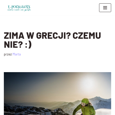
Przejdź
do
treści
ZIMA W GRECJI? CZEMU
NIE? :)
przez
Marta