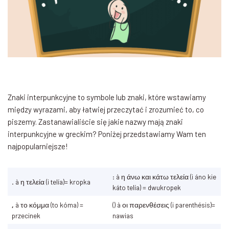
Znaki interpunkcyjne to symbole lub znaki, które wstawiamy
między wyrazami, aby łatwiej przeczytać i zrozumieć to, co
piszemy. Zastanawialiście się jakie nazwy mają znaki
interpunkcyjne w greckim? Poniżej przedstawiamy Wam ten
najpopularniejsze!
:
à η άνω και κάτω τελεία (i áno kie
.
à η τελεία (i telía)= kropka
káto telía) = dwukropek
,
à το κόμμα (to kóma) =
() à οι παρενθέσεις (i parenthésis)=
przecinek
nawias