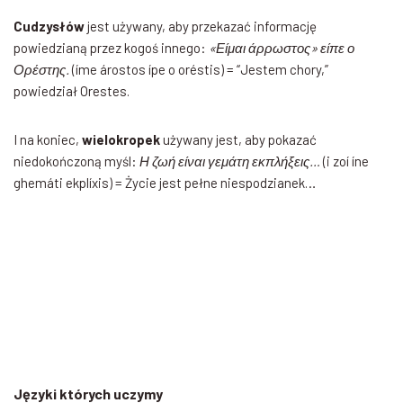
Cudzysłów
jest używany, aby przekazać informację
powiedzianą przez kogoś innego:
«Είμαι άρρωστος» είπε ο
Ορέστης.
(íme árostos ípe o oréstis) = “Jestem chory,”
powiedział Orestes.
I na koniec,
wielokropek
używany jest, aby pokazać
niedokończoną myśl:
Η ζωή είναι γεμάτη εκπλήξεις…
(i zoí íne
ghemáti ekplíxis) = Życie jest pełne niespodzianek…
Języki których uczymy