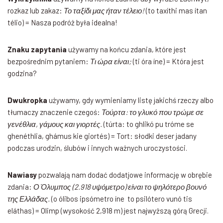
rozkaz lub zakaz:
Το ταξίδι μας ήταν τέλειο!
(to taxíthi mas ítan
télio) = Nasza podróż była idealna!
Znaku zapytania
używamy na końcu zdania, które jest
bezpośrednim pytaniem:
Τι ώρα είναι;
(ti óra íne) = Która jest
godzina?
Dwukropka
używamy, gdy wymieniamy listę jakichś rzeczy albo
tłumaczy znaczenie czegoś:
Τούρτα: το γλυκό που τρώμε σε
γενέθλια, γάμους και γιορτές.
(túrta: to ghlikó pu tróme se
ghenéthlia, ghámus kie giortés) = Tort: słodki deser jadany
podczas urodzin, ślubów i innych ważnych uroczystości.
Nawiasy
pozwalają nam dodać dodatjowe informację w obrębie
zdania:
Ο Όλυμπος (2.918 υψόμετρο) είναι το ψηλότερο βουνό
της Ελλάδας.
(o ólibos ipsómetro íne to psilótero vunó tis
eláthas) = Olimp (wysokość 2,918 m) jest najwyższą górą Grecji.