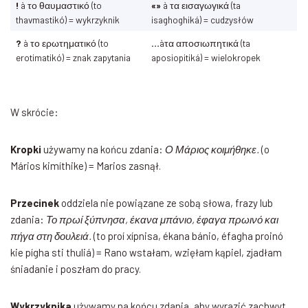
!
à το θαυμαστικό (to
«»
à τα εισαγωγικά (ta
thavmastikó) = wykrzyknik
isaghoghiká) = cudzysłów
?
à το ερωτηματικό (to
…
àτα αποσιωπητικά (ta
erotimatikó) = znak zapytania
aposiopitiká) = wielokropek
W skrócie:
Kropki
używamy na końcu zdania:
Ο Μάριος κοιμήθηκε.
(o
Mários kimíthike) = Marios zasnął.
Przecinek
oddziela nie powiązane ze sobą słowa, frazy lub
zdania:
Το πρωί ξύπνησα, έκανα μπάνιο, έφαγα πρωινό και
πήγα στη δουλειά.
(to proí xípnisa, ékana bánio, éfagha proinó
kie pígha sti thuliá) = Rano wstałam, wzięłam kąpiel, zjadłam
śniadanie i poszłam do pracy.
Wykrzyknika
używamy na końcu zdania, aby wyrazić zachwyt,