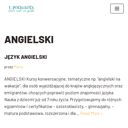
Przejdź
do
treści
ANGIELSKI
JĘZYK ANGIELSKI
przez
Marta
ANGIELSKI Kursy konwersacyjne, tematyczne np. “angielski na
wakacje”, dla osób wyjeżdżającej do krajów anglojęzycznych oraz
emigrantów, chcących poprawić poziom znajomości języka.
Nauka z dziećmi już od 7 roku życia. Przygotowujemy do różnych
egzaminów i certyfikatów – szóstoklasisty, – gimnazjalny, –
matura podstawowa, rozszerzona i dla…
Read More »