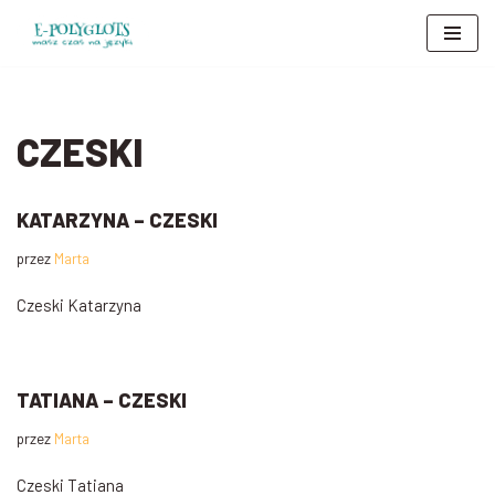
Przejdź
do
treści
CZESKI
KATARZYNA – CZESKI
przez
Marta
Czeski Katarzyna
TATIANA – CZESKI
przez
Marta
Czeski Tatiana