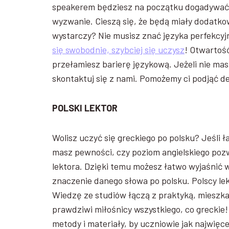
speakerem będziesz na początku dogadywać si
wyzwanie. Cieszą się, że będą miały dodatko
wystarczy? Nie musisz znać języka perfekcyjn
się swobodnie, szybciej się uczysz
! Otwartość
przełamiesz barierę językową. Jeżeli nie ma
skontaktuj się z nami. Pomożemy ci podjąć d
POLSKI LEKTOR
Wolisz uczyć się greckiego po polsku? Jeśli 
masz pewności, czy poziom angielskiego pozw
lektora. Dzięki temu możesz łatwo wyjaśnić 
znaczenie danego słowa po polsku. Polscy lek
Wiedzę ze studiów łączą z praktyką, mieszkaj
prawdziwi miłośnicy wszystkiego, co greckie
metody i materiały, by uczniowie jak najwięce