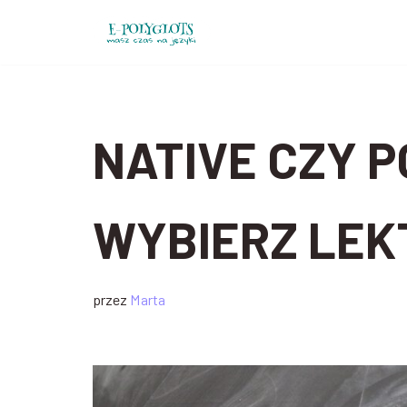
Przejdź
do
treści
NATIVE CZY P
WYBIERZ LEKT
przez
Marta