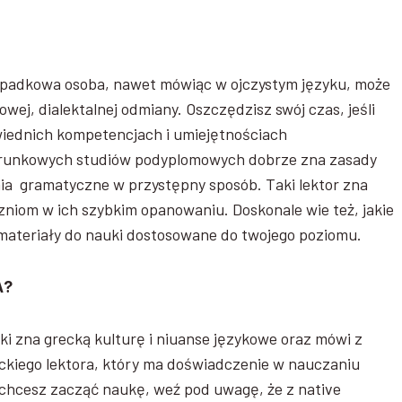
ypadkowa osoba, nawet mówiąc w ojczystym języku, może
wej, dialektalnej odmiany. Oszczędzisz swój czas, jeśli
wiednich kompetencjach i umiejętnościach
 kierunkowych studiów podyplomowych dobrze zna zasady
ia gramatyczne w przystępny sposób. Taki lektor zna
niom w ich szybkim opanowaniu. Doskonale wie też, jakie
ci materiały do nauki dostosowane do twojego poziomu.
A?
ki zna grecką kulturę i niuanse językowe oraz mówi z
ckiego lektora, który ma doświadczenie w nauczaniu
o chcesz zacząć naukę, weź pod uwagę, że z native