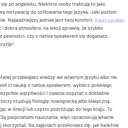
ę po angielsku. Niektóre osoby traktują to jako
wą motywację do szlifowania tego języka. Jaki poziom
ie. Najważniejszy jednak jest twój komfort.
Kiedy czujesz
 i dobra atmosfera na lekcji sprawią, że szybko
sz pewności, czy z native speakerem się dogadasz,
ecyzję!
łatwiej przyswajasz wiedzę we własnym języku albo nie
oli ci naukę z native speakerem, wybierz polskiego
wszystkie wątpliwości i zawsze dopytać o dokładne
torzy studiują filologię nowogrecką albo klasyczną.
ąc w Grecji lub często podróżując do tego kraju. To
! Są pasjonatami nauczania, więc opracowują własne
j skorzystali. Na zajęciach przekonasz się, jak świetnie