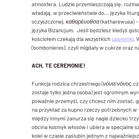
atmosfera. Ludzie przemieszczają się, rozm
władają, w przeciwieństwie do… języka liturg
oczyszczonej,
καθαρέυοθσα
(katharewusa) –
języka Bizancjum. Jeśli będziesz kiedyś gośc
kościołem czekają dla wszystkich
upominki
. 
(bombonieres), czyli migdały w cukrze oraz n
ACH, TE CEREMONIE!
Funkcja rodzica chrzestnego (
νόνα
/
νόνος
,cz
zostaje tylko jedna osoba) jest ogromnym wyr
poważnie przemyśl, czy chcesz nim zostać, g
na przykład za kupno rzeczy potrzebnych w 
między innymi zanurza się nagie dziecko trzyk
obcina kosmyk włosów i ubiera w specjalne sz
kolei w czasie zaślubin jednym z najważni