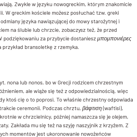
awiają. Zwykle w języku nowogreckim, którym znakomicie
ii. W greckim kościele możesz posłuchać tzw. greki
 odmiany języka nawiązującej do mowy starożytnej i
iem na ślubie lub chrzcie, zobaczysz też, że przed
W podziękowaniu za przybycie dostaniesz
μπομπονιέρες
a przykład bransoletkę z rzemyka.
yt. nona lub nonos, bo w Grecji rodzicem chrzestnym
óżnieniem, ale wiąże się też z odpowiedzialnością, więc
dy ktoś cię o to poprosi. To właśnie chrzestny odpowiada
trakcie ceremonii. Podczas chrztu,
βάφτιση
(waftisi),
rotnie w chrzcielnicy, później namaszcza się je olejem,
aty. Zakłada mu się też na szyję naszyjnik z krzyżem. Z
ejszych momentów jest ukoronowanie nowożeńców