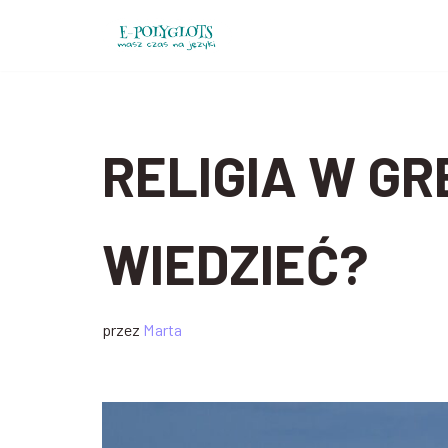
Przejdź
do
treści
RELIGIA W GR
WIEDZIEĆ?
przez
Marta