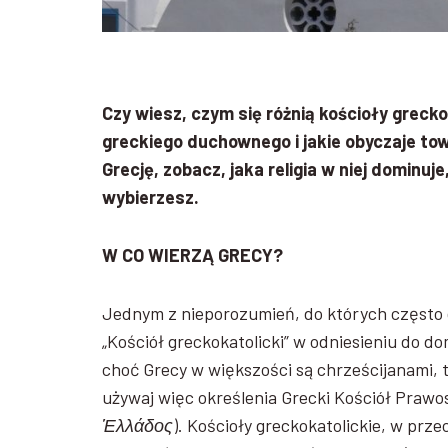
Czy wiesz, czym się różnią kościoły greck
greckiego duchownego i jakie obyczaje tow
Grecję, zobacz, jaka religia w niej dominuj
wybierzesz.
W CO WIERZĄ GRECY?
Jednym z nieporozumień, do których często 
„Kościół greckokatolicki” w odniesieniu do do
choć Grecy w większości są chrześcijanami, t
używaj więc określenia Grecki Kościół Prawosła
Ἑλλάδος
). Kościoły greckokatolickie, w pr