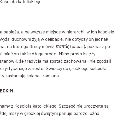
Kościoła katolickiego.
papieża, a najwyższe miejsce w hierarchii w ich kościele
i wyżsi duchowni żyją w celibacie, nie dotyczy on jednak
na, na którego Grecy mówią
παπάς
(papas), poznasz po
usi mieć on także długą brodę. Mimo próśb księży
ostanowił, że tradycja ma zostać zachowana i nie zgodził
terystycznego zarostu. Świeccy do greckiego kościoła
y zasłaniają kolana i ramiona.
RECKIM
znamy z Kościoła katolickiego. Szczególnie uroczyste są
ażdej mszy w greckiej świątyni panuje bardzo luźna