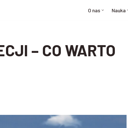
O nas
Nauka
ECJI – CO WARTO