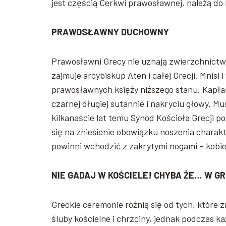
jest częścią Cerkwi prawosławnej, należą do 
PRAWOSŁAWNY DUCHOWNY
Prawosławni Grecy nie uznają zwierzchnictwa 
zajmuje arcybiskup Aten i całej Grecji. Mnisi 
prawosławnych księży niższego stanu. Kapła
czarnej długiej sutannie i nakryciu głowy. M
kilkanaście lat temu Synod Kościoła Grecji p
się na zniesienie obowiązku noszenia charak
powinni wchodzić z zakrytymi nogami – kobiet
NIE GADAJ W KOŚCIELE! CHYBA ŻE… W G
Greckie ceremonie różnią się od tych, które 
śluby kościelne i chrzciny, jednak podczas k