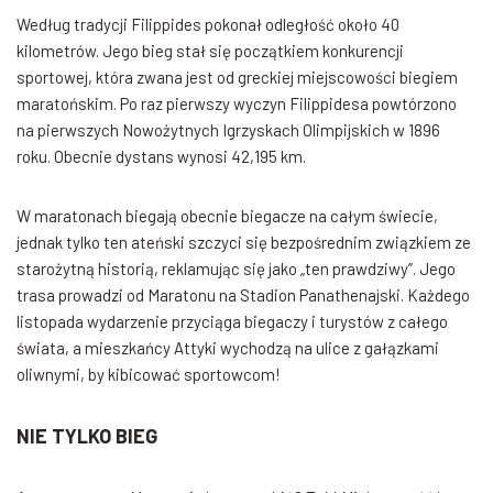
Według tradycji Filippides pokonał odległość około 40
kilometrów. Jego bieg stał się początkiem konkurencji
sportowej, która zwana jest od greckiej miejscowości biegiem
maratońskim. Po raz pierwszy wyczyn Filippidesa powtórzono
na pierwszych Nowożytnych Igrzyskach Olimpijskich w 1896
roku. Obecnie dystans wynosi 42,195 km.
W maratonach biegają obecnie biegacze na całym świecie,
jednak tylko ten ateński szczyci się bezpośrednim związkiem ze
starożytną historią, reklamując się jako „ten prawdziwy”. Jego
trasa prowadzi od Maratonu na Stadion Panathenajski. Każdego
listopada wydarzenie przyciąga biegaczy i turystów z całego
świata, a mieszkańcy Attyki wychodzą na ulice z gałązkami
oliwnymi, by kibicować sportowcom!
NIE TYLKO BIEG