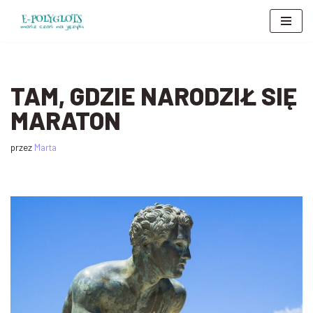
Przejdź
do
treści
TAM, GDZIE NARODZIŁ SIĘ
MARATON
przez
Marta