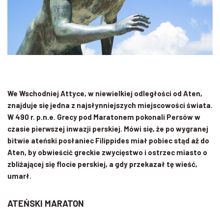
We Wschodniej Attyce, w niewielkiej odległości od Aten,
znajduje się jedna z najsłynniejszych miejscowości świata.
W 490 r. p.n.e. Grecy pod Maratonem pokonali Persów w
czasie pierwszej inwazji perskiej. Mówi się, że po wygranej
bitwie ateński posłaniec Filippides miał pobiec stąd aż do
Aten, by obwieścić greckie zwycięstwo i ostrzec miasto o
zbliżającej się flocie perskiej, a gdy przekazał tę wieść,
umarł.
ATEŃSKI MARATON