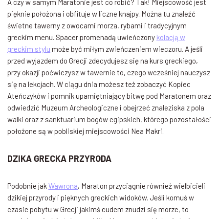
A czy w samym Maratonie jest co robić? Tak! Miejscowość jest
pięknie położona i obfituje w liczne knajpy. Można tu znaleźć
świetne tawerny z owocami morza, rybami i tradycyjnym
greckim menu. Spacer promenadą uwieńczony
kolacją w
greckim stylu
może być miłym zwieńczeniem wieczoru. A jeśli
przed wyjazdem do Grecji zdecydujesz się na kurs greckiego,
przy okazji poćwiczysz w tawernie to, czego wcześniej nauczysz
się na lekcjach. W ciągu dnia możesz też zobaczyć Kopiec
Ateńczyków i pomnik upamiętniający bitwę pod Maratonem oraz
odwiedzić Muzeum Archeologiczne i obejrzeć znaleziska z pola
walki oraz z sanktuarium bogów egipskich, którego pozostałości
położone są w pobliskiej miejscowości Nea Makri.
DZIKA GRECKA PRZYRODA
Podobnie jak
Wawrona
, Maraton przyciągnie również wielbicieli
dzikiej przyrody i pięknych greckich widoków. Jeśli komuś w
czasie pobytu w Grecji jakimś cudem znudzi się morze, to