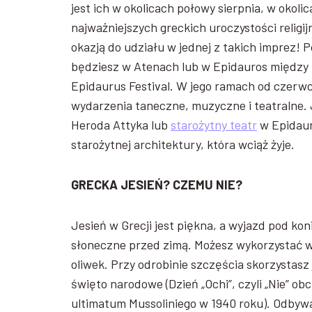
jest ich w okolicach połowy sierpnia, w okol
najważniejszych greckich uroczystości religi
okazją do udziału w jednej z takich imprez! P
będziesz w Atenach lub w Epidauros między 1
Epidaurus Festival. W jego ramach od czerwc
wydarzenia taneczne, muzyczne i teatralne. 
Heroda Attyka lub
starożytny teatr
w Epidaur
starożytnej architektury, która wciąż żyje.
GRECKA JESIEŃ? CZEMU NIE?
Jesień w Grecji jest piękna, a wyjazd pod kon
słoneczne przed zimą. Możesz wykorzystać wo
oliwek. Przy odrobinie szczęścia skorzystasz 
święto narodowe (Dzień „Ochi”, czyli „Nie” o
ultimatum Mussoliniego w 1940 roku). Odbywa