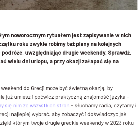
łym noworocznym rytuałem jest zapisywanie w nich
czątku roku zwykle robimy też plany na kolejnych
 podróże, uwzględniając długie weekendy. Sprawdź,
rać wielu dni urlopu, a przy okazji załapać się na
gi weekend do Grecji może być świetną okazją, by
ile już umiesz i poćwicz praktyczną znajomość języka –
y się nim ze wszystkich stron
– słuchamy radia, czytamy i
recji najlepiej wybrać, aby zobaczyć i doświadczyć jak
 dzięki którym twoje długie greckie weekendy w 2023 roku