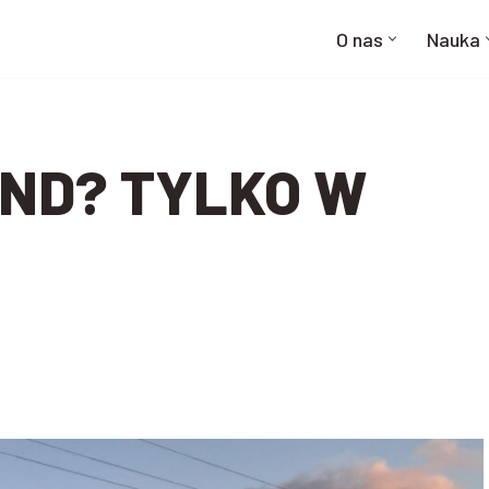
O nas
Nauka
ND? TYLKO W