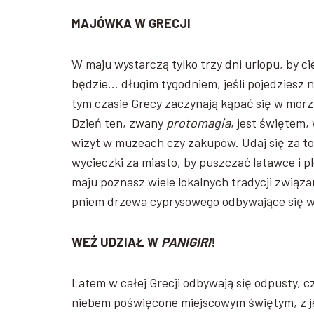
MAJÓWKA W GRECJI
W maju wystarczą tylko trzy dni urlopu, by c
będzie… długim tygodniem, jeśli pojedziesz n
tym czasie Grecy zaczynają kąpać się w morzu,
Dzień ten, zwany
protomagia
, jest świętem,
wizyt w muzeach czy zakupów. Udaj się za to n
wycieczki za miasto, by puszczać latawce i 
maju poznasz wiele lokalnych tradycji związ
pniem drzewa cyprysowego odbywające się w
WEŹ UDZIAŁ W
PANIGIRI
!
Latem w całej Grecji odbywają się odpusty, c
niebem poświęcone miejscowym świętym, z je