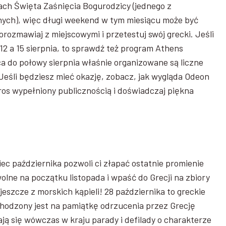
icach Święta Zaśnięcia Bogurodzicy (jednego z
jnych), więc długi weekend w tym miesiącu może być
orozmawiaj z miejscowymi i przetestuj swój grecki. Jeśli
2 a 15 sierpnia, to sprawdź też program Athens
a do połowy sierpnia właśnie organizowane są liczne
Jeśli będziesz mieć okazję, zobacz, jak wygląda Odeon
os wypełniony publicznością i doświadczaj piękna
iec października pozwoli ci złapać ostatnie promienie
lne na początku listopada i wpaść do Grecji na zbiory
jeszcze z morskich kąpieli! 28 października to greckie
bchodzony jest na pamiątkę odrzucenia przez Grecję
ją się wówczas w kraju parady i defilady o charakterze