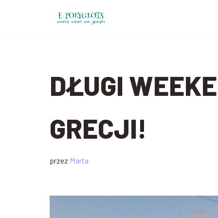
Przejdź
do
treści
DŁUGI WEEKE
GRECJI!
przez
Marta