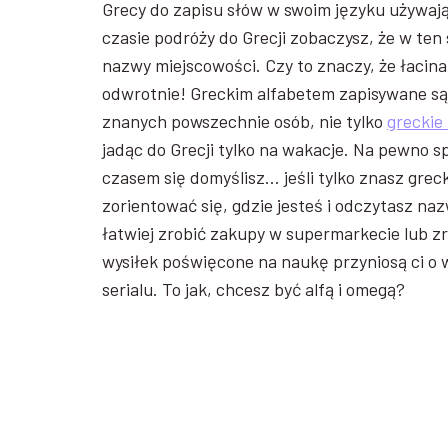
Grecy do zapisu słów w swoim języku używają
czasie podróży do Grecji zobaczysz, że w ten
nazwy miejscowości. Czy to znaczy, że łacin
odwrotnie! Greckim alfabetem zapisywane są 
znanych powszechnie osób, nie tylko
greckie
jadąc do Grecji tylko na wakacje. Na pewno s
czasem się domyślisz… jeśli tylko znasz greck
zorientować się, gdzie jesteś i odczytasz naz
łatwiej zrobić zakupy w supermarkecie lub z
wysiłek poświęcone na naukę przyniosą ci o w
serialu. To jak, chcesz być alfą i omegą?