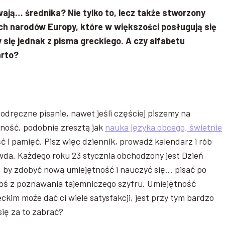
wają… średnika? Nie tylko to, lecz także stworzony
ych narodów Europy, które w większości posługują się
 się jednak z pisma greckiego. A czy alfabetu
arto?
odręczne pisanie, nawet jeśli częściej piszemy na
ność, podobnie zresztą jak
nauka języka obcego, świetnie
ć i pamięć. Pisz więc dziennik, prowadź kalendarz i rób
awda. Każdego roku 23 stycznia obchodzony jest Dzień
, by zdobyć nową umiejętność i nauczyć się… pisać po
oś z poznawania tajemniczego szyfru. Umiejętność
ckim może dać ci wiele satysfakcji, jest przy tym bardzo
się za to zabrać?