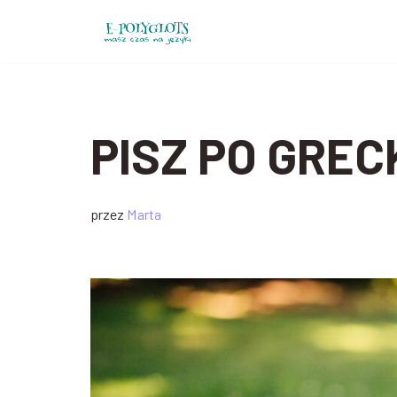
Przejdź
do
treści
PISZ PO GREC
przez
Marta