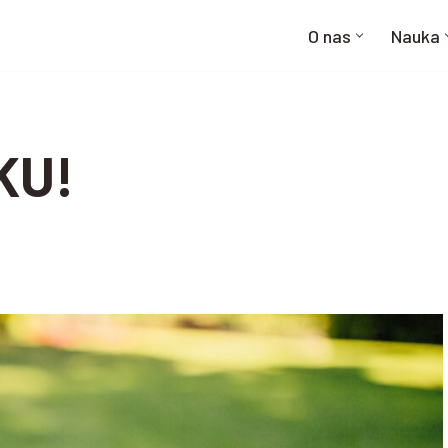
O nas
Nauka
KU!